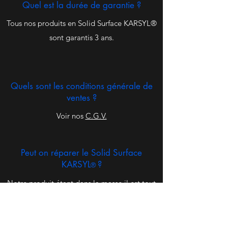
Quel est la durée de garantie ?
Tous nos produits en Solid Surface KARSYL
®
sont garantis 3 ans.
Quels sont les conditions générale de
ventes ?
Voir nos
C.G.V.
Peut on réparer le Solid Surface
KARSYL
?
®
Notre produit étant dans la masse il est tout
a fait possible de réparer un éclat, une casse
ou de le rénover afin de lui rendre son aspect
des premiers jours.