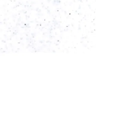
< Back
Blanc Pailleté
Power in Numbers