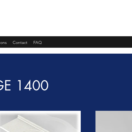
 INDUSTRIE
ions
Contact
FAQ
GE 1400