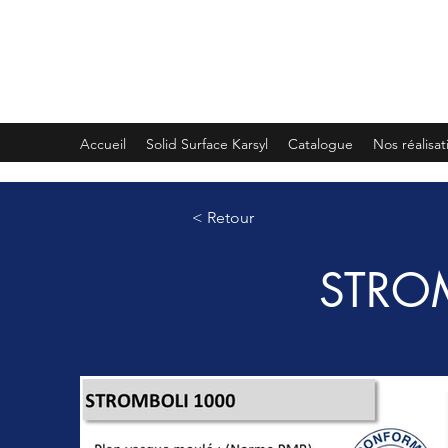
PLEMET
Accueil
Solid Surface Karsyl
Catalogue
Nos réalisat
< Retour
STRO