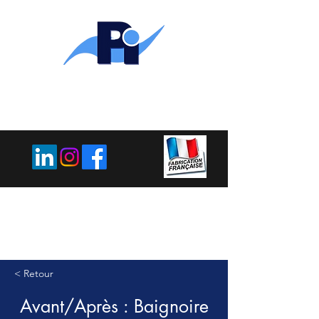
PLEMET
INDUSTRIE
< Retour
Avant/Après : Baignoire