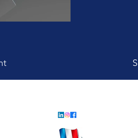
nt
S
PLEMET INDUSTRIE
plemet@orange.fr