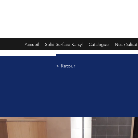
PLEMET
Accueil
Solid Surface Karsyl
Catalogue
Nos réalisat
< Retour